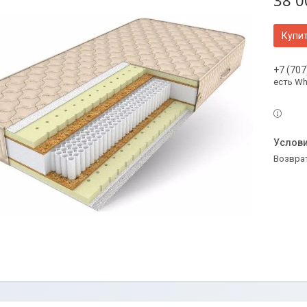
38 0
Купи
+7 (707
есть Wh
возвра