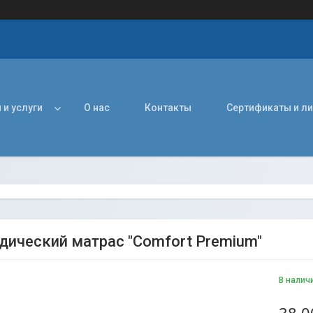
 и услуги
О нас
Контакты
Сертификаты и л
дический матрас "Comfort Premium"
В налич