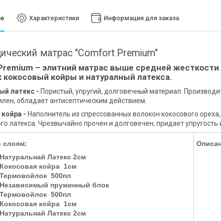
ие
Характеристики
Информация для заказа
ический матрас "Comfort Premium"
Premium – элитний матрас выше средней жесткости 
 кокосовый койры и натуралный латекса.
ый латекс -
Пористый, упругий, долговечный материал. Производит
лен, обладает антисептическим действием.
 койра -
Наполнитель из спрессованных волокон кокосового ореха
го латекса. Чрезвычайно прочен и долговечен, придает упругость 
о слоям:
Описан
Натуральнай Латекс
2см
Кокосовая койра 1см
Термовойлок 500пл
Независимый пружинный блок
Термовойлок 500пл
Кокосовая койра 1см
Натуральнай Латекс 2см